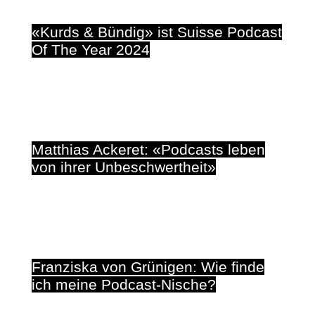
#
APP
«Kurds & Bündig» ist Suisse Podcast
Of The Year 2024
28. März 2024
#
FESTIVAL
Matthias Ackeret: «Podcasts leben
von ihrer Unbeschwertheit»
8. November 2023
#
FESTIVAL
Franziska von Grünigen: Wie finde
ich meine Podcast-Nische?
8. November 2023